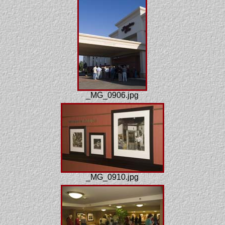
_MG_0906.jpg
_MG_0910.jpg