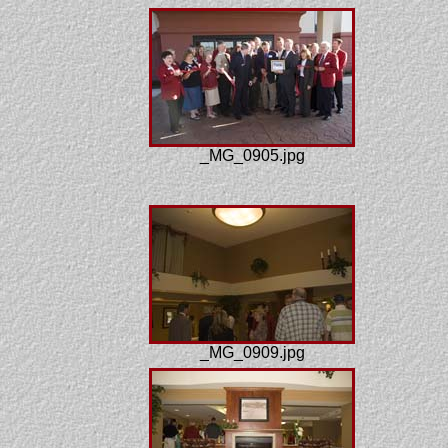
_MG_0905.jpg
_MG_0909.jpg