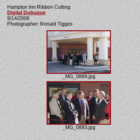
Hampton Inn Ribbon Cutting
Digital Dubuque
9/14/2006
Photographer: Ronald Tigges
_MG_0889.jpg
_MG_0893.jpg